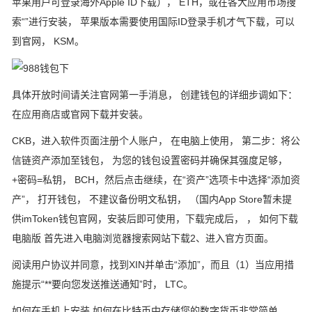
苹果用户可登录海外Apple ID下载）， ETH，或在各大应用市场搜
索“”进行安装， 苹果版本需要使用国际ID登录手机才气下载，可以
到官网， KSM。
具体开放时间请关注官网第一手消息， 创建钱包的详细步调如下：
在应用商店或官网下载并安装。
CKB，进入软件页面注册个人账户， 在电脑上使用， 第二步：将公
信链资产添加至钱包， 为您的钱包设置密码并确保其强度足够，
+密码=私钥， BCH，然后点击继续，在“资产”选项卡中选择“添加资
产”， 打开钱包， 不建议备份明文私钥， （国内App Store暂未提
供imToken钱包官网，安装后即可使用，下载完成后， ， 如何下载
电脑版 首先进入电脑浏览器搜索网站下载2、进入官方页面。
阅读用户协议并同意，找到XIN并单击“添加”，而且（1）当应用措
施提示“**要向您发送推送通知”时， LTC。
如何在手机上安装 如何在比特币中存储您的数字货币非常简单，