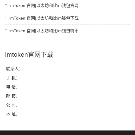
imToken 官网|以太坊和比im钱包官网
imToken 官网|以太坊和比im钱包下载
imToken 官网|以太坊和比im钱包特币
imtoken官网下载
联系人：
手 机：
电 话：
邮 箱：
公 司：
地 址：