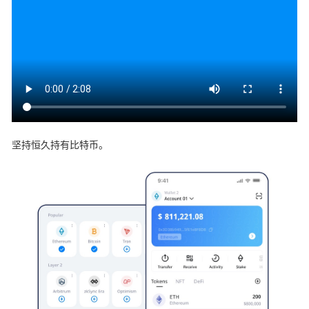
坚持恒久持有比特币。