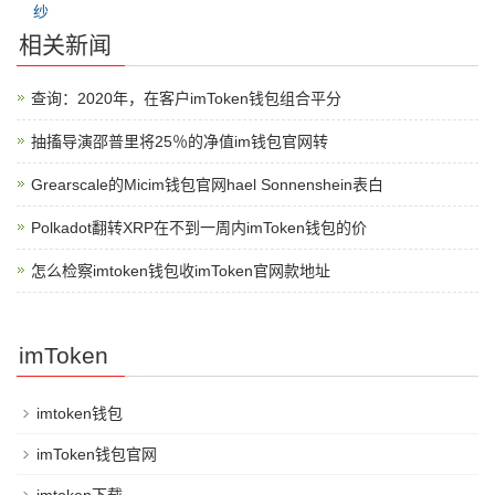
纱
相关新闻
查询：2020年，在客户imToken钱包组合平分
抽搐导演邵普里将25％的净值im钱包官网转
Grearscale的Micim钱包官网hael Sonnenshein表白
Polkadot翻转XRP在不到一周内imToken钱包的价
怎么检察imtoken钱包收imToken官网款地址
imToken
imtoken钱包
imToken钱包官网