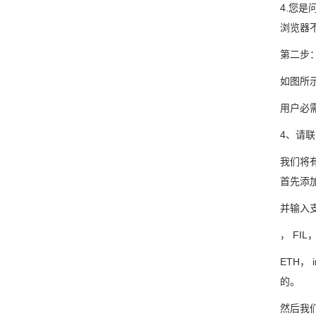
4.您是
浏览器不
第二步
如图所
用户必需
4、请联
我们将
首先添
并输入
， FI
ETH，
的。
然后我