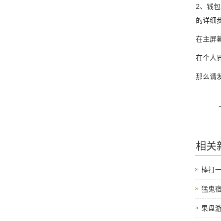
2、钱包
的详细
在主屏
在个人
那么请
相关
棒打一
猛鬼宿舍
果盘游