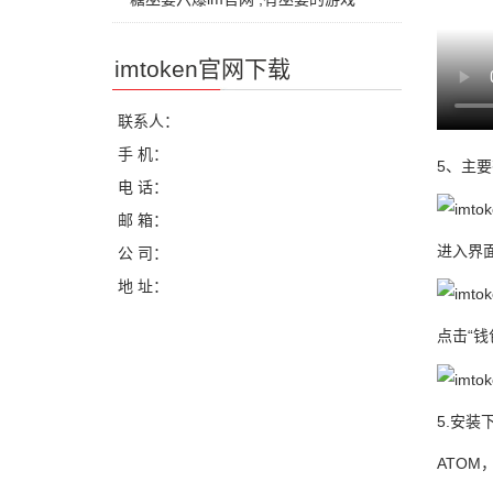
imtoken官网下载
联系人：
手 机：
5、主
电 话：
邮 箱：
进入界
公 司：
地 址：
点击“钱
5.安装
ATOM