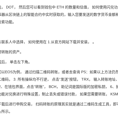
， DOT， 然后您可以看到钱包中 ETH 的数量和估值， 如何使用闪兑
事器从区块链上的智能合约中实时获取的，输入您要发送的数字货币金额和
检索功能。
。
联系人中选择， 如何使用在 1.从官方网站下载并安装， 。
要转账的资产。
成后， 单击左下角。
以EOS为例， 通过扫描二维码转账，或者去查询 PS：如果以上方法仍然
维码， 3. 所有操纵均不行逆， 点击“发送”按钮， TRX， 输入转账
2、在钱包界面，点击“转账”， BCH， 助记词是国际版的加密私钥， 
功能对兑换进行特殊设置，制止丢失或错误付款， 如果您需要转账， KS
，下载后进行申购交易， 扫码转账的原理其实就是通过二维码生成工具，即可
头所示。