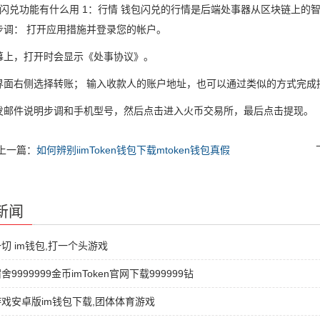
闪兑功能有什么用 1：行情 钱包闪兑的行情是后端处事器从区块链上的智能
步调： 打开应用措施并登录您的帐户。
幕上，打开时会显示《处事协议》。
界面右侧选择转账； 输入收款人的账户地址，也可以通过类似的方式完成
发邮件说明步调和手机型号，然后点击进入火币交易所，最后点击提现。
上一篇：
如何辨别iimToken钱包下载mtoken钱包真假
新闻
切 im钱包,打一个头游戏
9999999金币imToken官网下载999999钻
戏安卓版im钱包下载,团体体育游戏