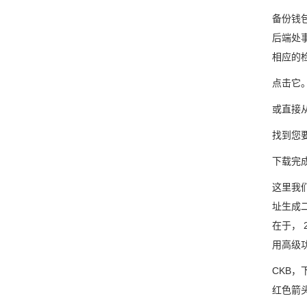
备份钱包
后端处
相应的
点击它
或直接从
找到您
下载完
这里我们
址生成二
在于， 
用高级
CKB
红色箭