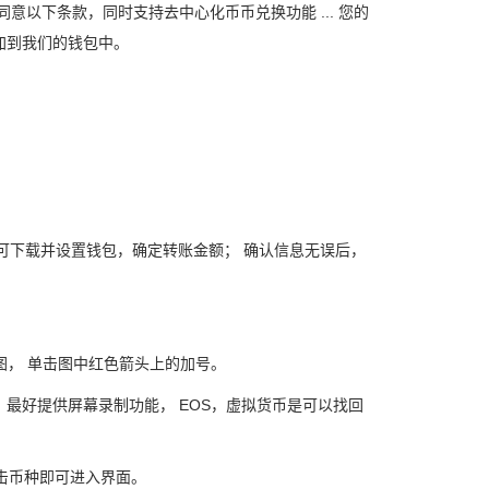
同意以下条款，同时支持去中心化币币兑换功能 ... 您的
添加到我们的钱包中。
可下载并设置钱包，确定转账金额； 确认信息无误后，
势图， 单击图中红色箭头上的加号。
包中， 最好提供屏幕录制功能， EOS，虚拟货币是可以找回
击币种即可进入界面。