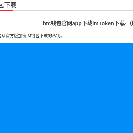
钱包下载
btc钱包官网app下载imToken下载-
是从官方版加密IM钱包下载的私钥。