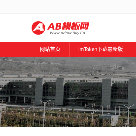
网站首页
imToken下载最新版