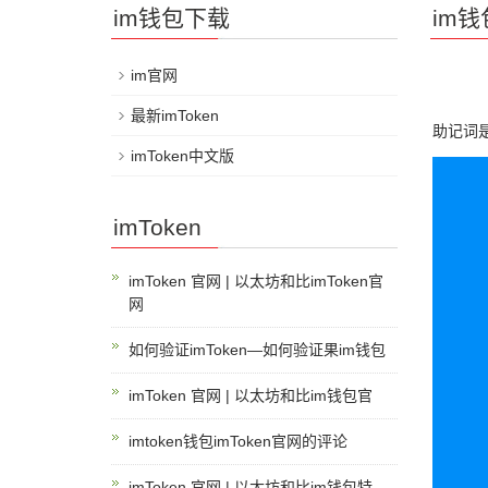
im钱包下载
im
im官网
最新imToken
助记词
imToken中文版
imToken
imToken 官网 | 以太坊和比imToken官
网
如何验证imToken—如何验证果im钱包
imToken 官网 | 以太坊和比im钱包官
imtoken钱包imToken官网的评论
imToken 官网 | 以太坊和比im钱包特