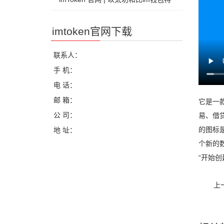
imtoken官网下载
联系人：
手 机：
电 话：
邮 箱：
它是一
公 司：
易、借
的图标是
地 址：
个新的
“开始创
上