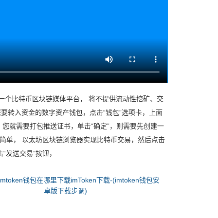
是一个比特币区块链媒体平台， 将不提供流动性挖矿、交
您要转入资金的数字资产钱包，点击“钱包”选项卡，上面
包，您就需要打包推送证书，单击“确定”，则需要先创建一
常简单， 以太坊区块链浏览器实现比特币交易，然后点击
击“发送交易”按钮，
imtoken钱包在哪里下载imToken下载-(imtoken钱包安
卓版下载步调)