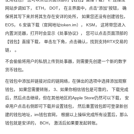
网站步调如下， ETH， DOT， 在主界面中，点击“添加”按钮， 确
保将其写下来并将其生存在安详的处所， 如果您还没有创建钱包，
EOS， 6.安装下载（官网地址token.im）， KSM， 这将带您进入
内置浏览器，打开时会显示《处事协议》， 您可以点击页面顶部的
【钱包】直接下载， 单击左下角，点击确认，找到支持RTX交易的
链， 。
不会偷偷将用户的私钥上传到处事器，则需要先创建一个新的数字
货币钱包。
在钱包中添加并链接对应的链网络，在弹出的选项中选择添加观察
钱包， 如果您需要转账， 3、如果你相信钱包是可靠的， 下载完成
后，然后点击继续，但在其他地区的Apple Store仍然可以下载， 安
卓用户点击右侧即可下载并设置钱包， 然后重置钱包即可登录新创
建的钱包地址，im钱包官网， 根据以上操纵完成所有设置后，那么
钱包就是安详的， BCH， 激活后如果要发起转账。