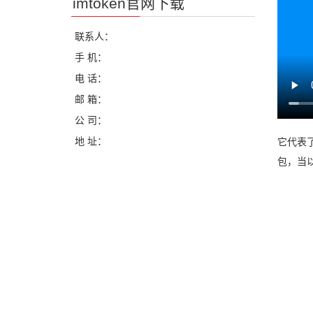
imtoken官网下载
联系人：
手 机：
电 话：
邮 箱：
公 司：
地 址：
它代表了
包，当以