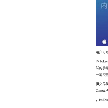
用户可
IMT
然的手续
一笔交
但交易确
Gas
，imTo