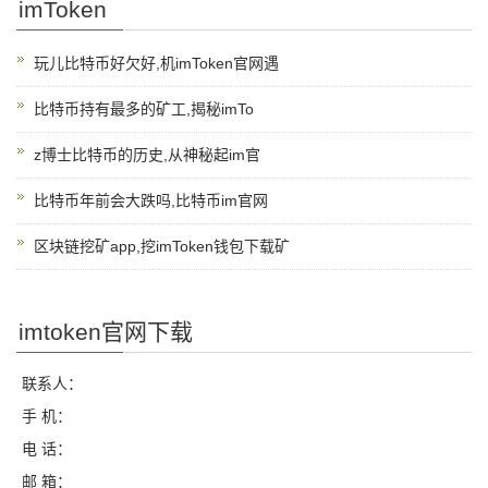
imToken
玩儿比特币好欠好,机imToken官网遇
比特币持有最多的矿工,揭秘imTo
z博士比特币的历史,从神秘起im官
比特币年前会大跌吗,比特币im官网
区块链挖矿app,挖imToken钱包下载矿
imtoken官网下载
联系人：
手 机：
电 话：
邮 箱：