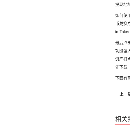
提现地
如何使
币兑换
imTo
最后点
功能强
资产打
先下载
下面有两
上一
相关