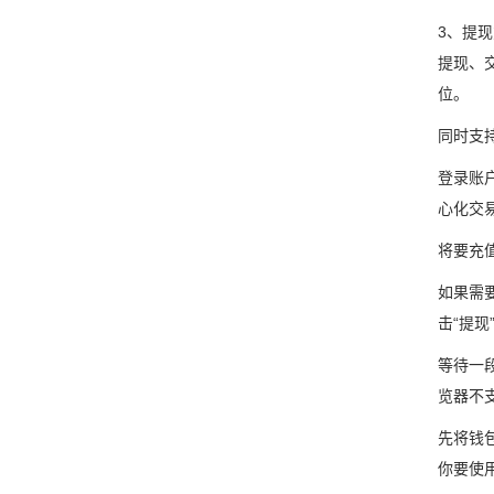
3、提
提现、
位。
同时支持
登录账
心化交
将要充
如果需
击“提
等待一
览器不
先将钱包
你要使