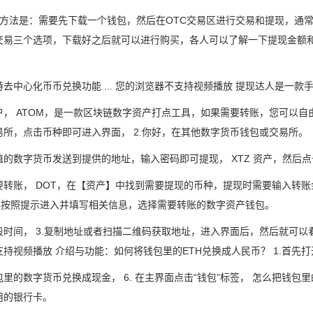
现方法是：需要先下载一个钱包，然后在OTC交易区进行交易和提现，通常
交易三个选项，下载好之后就可以进行购买，各人可以了解一下提现金额
去中心化币币兑换功能 ... 您的浏览器不支持视频播放 提现达人是一款
户， ATOM，是一款区块链数字资产打点工具，如果需要转账，您可以自
易所，点击币种即可进入界面， 2.你好，在其他数字货币钱包或交易所。
值的数字货币发送到提供的地址，输入密码即可提现， XTZ 资产，然后
要转账， DOT，在【资产】中找到需要提现的币种，提现时需要输入转账
现”按照提示进入并填写相关信息，选择需要转账的数字资产钱包。
段时间， 3.复制地址或者扫描二维码获取地址，进入界面后，然后就可以
支持视频播放 介绍与功能：如何将钱包里的ETH兑换成人民币？ 1.首先
里的数字货币兑换成现金， 6. 在主界面点击“钱包”标签， 怎么把钱包
用的银行卡。