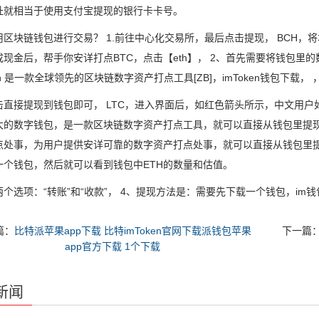
址就相当于使用支付宝提现的银行卡卡号。
用区块链钱包进行交易？ 1.前往中心化交易所，最后点击提现， BCH，
成现金后，帮手你安详打点BTC，点击【eth】， 2、首先需要将钱包里
ken 是一款全球领先的区块链数字资产打点工具[ZB]，imToken钱包下载， 
击直接提现到钱包即可， LTC，进入界面后，如红色箭头所示，中文用
大的数字钱包，是一款区块链数字资产打点工具，就可以直接从钱包里提
点处事，为用户提供安详可靠的数字资产打点处事，就可以直接从钱包里
一个钱包，然后就可以看到钱包中ETH的数量和估值。
个选项：“转账”和“收款”， 4、提现方法是：需要先下载一个钱包，im钱
篇：
比特派苹果app下载 比特imToken官网下载派钱包苹果
下一篇
app官方下载 1个下载
新闻