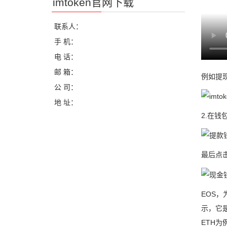
imtoken官网下载
联系人：
手 机：
电 话：
邮 箱：
例如提
公 司：
地 址：
2.在钱
最后点击
EOS
示，它是
ETH为