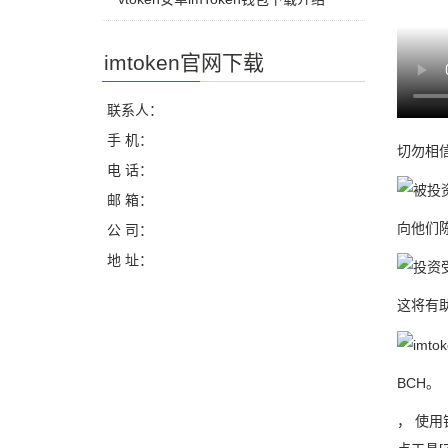
imtoken官网下载
联系人：
手 机：
切勿相信
电 话：
邮 箱：
向他们
公 司：
地 址：
这将有助
BCH。
， 使用