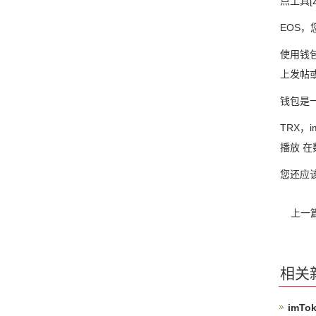
点工具[
EOS
使用钱
上发帖
钱包是
TRX，
播放 
您还应
上一
相关
imT