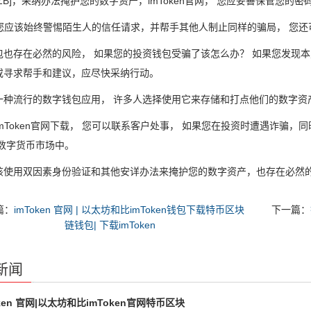
ZB]，采纳办法掩护您的数字资产，imToken官网， 您应妥善保管您的
，您应该始终警惕陌生人的信任请求，并帮手其他人制止同样的骗局， 您还
包也存在必然的风险， 如果您的投资钱包受骗了该怎么办？ 如果您发现本
或寻求帮手和建议，应尽快采纳行动。
一种流行的数字钱包应用， 许多人选择使用它来存储和打点他们的数字资
imToken官网下载， 您可以联系客户处事， 如果您在投资时遭遇诈骗，同
在数字货币市场中。
该使用双因素身份验证和其他安详办法来掩护您的数字资产，也存在必然的
篇：
imToken 官网 | 以太坊和比imToken钱包下载特币区块
下一篇：
链钱包| 下载imToken
新闻
oken 官网|以太坊和比imToken官网特币区块